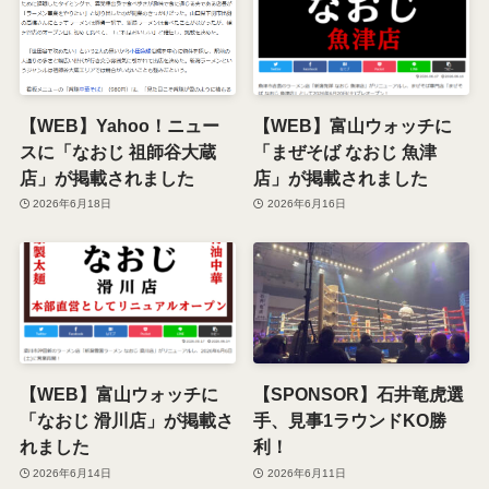
【WEB】Yahoo！ニュー
【WEB】富山ウォッチに
スに「なおじ 祖師谷大蔵
「まぜそば なおじ 魚津
店」が掲載されました
店」が掲載されました
2026年6月18日
2026年6月16日
【WEB】富山ウォッチに
【SPONSOR】石井竜虎選
「なおじ 滑川店」が掲載さ
手、見事1ラウンドKO勝
れました
利！
2026年6月14日
2026年6月11日