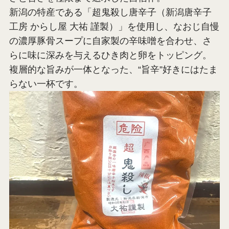
新潟の特産である「超鬼殺し唐辛子（新潟唐辛子
工房 からし屋 大祐 謹製）」を使用し、なおじ自慢
の濃厚豚骨スープに自家製の辛味噌を合わせ、さ
らに味に深みを与えるひき肉と卵をトッピング。
複層的な旨みが一体となった、“旨辛”好きにはたま
らない一杯です。