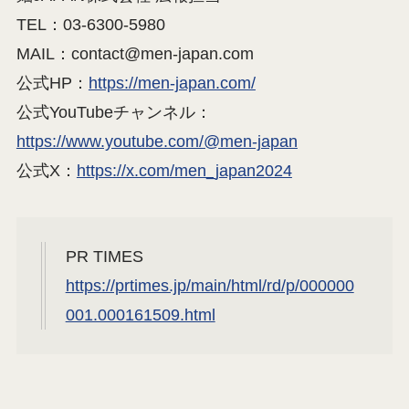
TEL：03-6300-5980
MAIL：contact@men-japan.com
公式HP：
https://men-japan.com/
公式YouTubeチャンネル：
https://www.youtube.com/@men-japan
公式X：
https://x.com/men_japan2024
PR TIMES
https://prtimes.jp/main/html/rd/p/000000
001.000161509.html