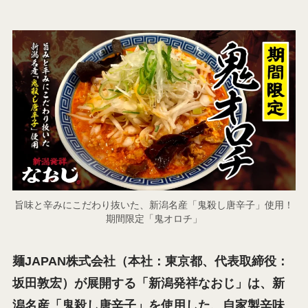
旨味と辛みにこだわり抜いた、新潟名産「鬼殺し唐辛子」使用！
期間限定「鬼オロチ」
麺JAPAN株式会社（本社：東京都、代表取締役：
坂田敦宏）が展開する「新潟発祥なおじ」は、新
潟名産「鬼殺し唐辛子」を使用した、自家製辛味