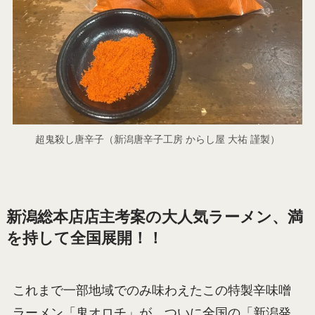
超鬼殺し唐辛子（新潟唐辛子工房 からし屋 大祐 謹製）
新潟総本店店主考案の大人気ラーメン、満
を持して全国展開！！
これまで一部地域でのみ味わえたこの特製辛味噌
ラーメン「鬼オロチ」が、ついに全国の「新潟発